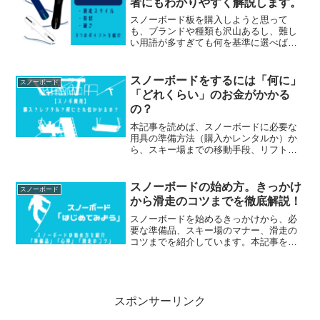
者にもわかりやすく解説します。
スノーボード板を購入しようと思って
も、ブランドや種類も沢山あるし、難し
い用語が多すぎても何を基準に選べば良
いかわからないですよね。スノーボード
板を選ぶ際は、「滑走スタイル」「板の
形状」「板の硬さ」この3つのポイントを
スノーボードをするには「何に」
スノーボード
知っておくことであなたに適した板を選
「どれくらい」のお金がかかる
ぶことができます。
の？
本記事を読めば、スノーボードに必要な
用具の準備方法（購入かレンタルか）か
ら、スキー場までの移動手段、リフト券
等のスキー場で必要な経費などの「何に
どれくらいのお金」がかかるのかがわか
りますので、ぜひ最後までご覧下さい。
スノーボードの始め方。きっかけ
スノーボード
から滑走のコツまでを徹底解説！
スノーボードを始めるきっかけから、必
要な準備品、スキー場のマナー、滑走の
コツまでを紹介しています。本記事を読
めばスノーボードに対する不安や疑問は
解決するはずです。
スポンサーリンク