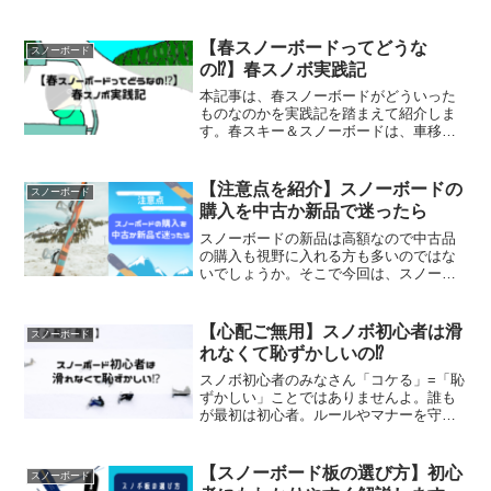
【春スノーボードってどうな
スノーボード
の⁉】春スノボ実践記
本記事は、春スノーボードがどういった
ものなのかを実践記を踏まえて紹介しま
す。春スキー＆スノーボードは、車移動
が容易になりドライブ感覚に戻りますの
で、道中の観光スポットへの立ち寄りや
温泉・グルメなどのアフタースキーを含
【注意点を紹介】スノーボードの
スノーボード
んだ楽しみ方がオススメです。
購入を中古か新品で迷ったら
スノーボードの新品は高額なので中古品
の購入も視野に入れる方も多いのではな
いでしょうか。そこで今回は、スノーボ
ードの中古品購入に際する注意点と、中
古品購入に代わる代替案について紹介し
ます。
【心配ご無用】スノボ初心者は滑
スノーボード
れなくて恥ずかしいの⁉
スノボ初心者のみなさん「コケる」=「恥
ずかしい」ことではありませんよ。誰も
が最初は初心者。ルールやマナーを守れ
ないことが一番「恥ずかしい」ことです
よ。
【スノーボード板の選び方】初心
スノーボード